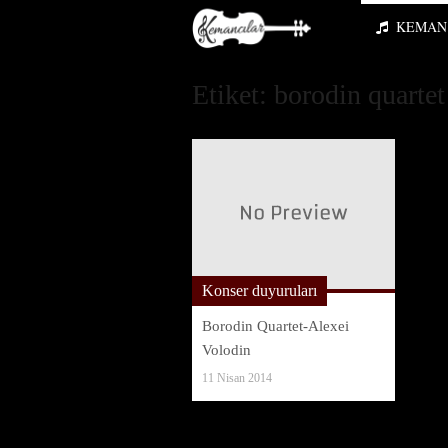
KEMAN 
Etiket:
borodin quartet
Konser duyuruları
Borodin Quartet-Alexei
Volodin
11 Nisan 2014