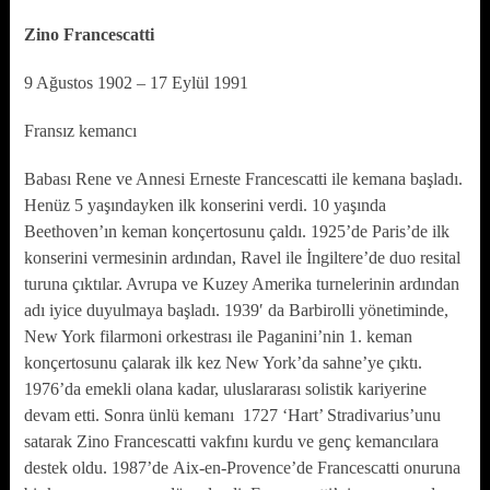
Zino Francescatti
9 Ağustos 1902 – 17 Eylül 1991
Fransız kemancı
Babası Rene ve Annesi Erneste Francescatti ile kemana başladı.
Henüz 5 yaşındayken ilk konserini verdi. 10 yaşında
Beethoven’ın keman konçertosunu çaldı. 1925’de Paris’de ilk
konserini vermesinin ardından, Ravel ile İngiltere’de duo resital
turuna çıktılar. Avrupa ve Kuzey Amerika turnelerinin ardından
adı iyice duyulmaya başladı. 1939′ da Barbirolli yönetiminde,
New York filarmoni orkestrası ile Paganini’nin 1. keman
konçertosunu çalarak ilk kez New York’da sahne’ye çıktı.
1976’da emekli olana kadar, uluslararası solistik kariyerine
devam etti. Sonra ünlü kemanı 1727 ‘Hart’ Stradivarius’unu
satarak Zino Francescatti vakfını kurdu ve genç kemancılara
destek oldu. 1987’de Aix-en-Provence’de Francescatti onuruna