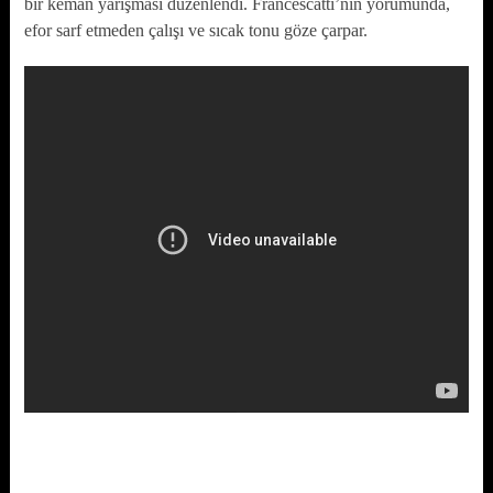
bir keman yarışması düzenlendi. Francescatti’nin yorumunda,
efor sarf etmeden çalışı ve sıcak tonu göze çarpar.