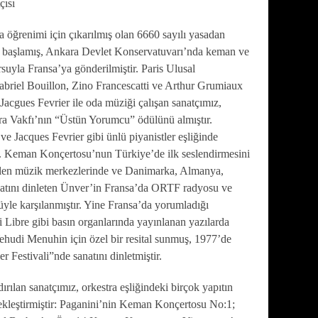
çısı
a öğrenimi için çıkarılmış olan 6660 sayılı yasadan
a başlamış, Ankara Devlet Konservatuvarı’nda keman ve
ursuyla Fransa’ya gönderilmiştir. Paris Ulusal
briel Bouillon, Zino Francescatti ve Arthur Grumiaux
Jacgues Fevrier ile oda müziği çalışan sanatçımız,
fra Vakfı’nın “Üstün Yorumcu” ödülünü almıştır.
e Jacques Fevrier gibi ünlü piyanistler eşliğinde
 1. Keman Konçertosu’nun Türkiye’de ilk seslendirmesini
gelen müzik merkezlerinde ve Danimarka, Almanya,
atını dinleten Ünver’in Fransa’da ORTF radyosu ve
yle karşılanmıştır. Yine Fransa’da yorumladığı
 Libre gibi basın organlarında yayınlanan yazılarda
ehudi Menuhin için özel bir resital sunmuş, 1977’de
 Festivali”nde sanatını dinletmiştir.
rılan sanatçımız, orkestra eşliğindeki birçok yapıtın
çekleştirmiştir: Paganini’nin Keman Konçertosu No:1;