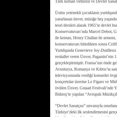
Türk keman virtüözü ve Devlet Sanat
Üstün yetenekli çocukların yurtdışınd
yararlanan ünver, müziğe beş yaşınd
teori dersleri alarak 1965’te devlet b
Konservatuvarı’nda Marcel Debot, Ga
ile keman, Henry Challan ile armoni, 
konservatuvarı bitirdikten sonra Czif
Yurtdışında Genevieve Joy-Dutilleux v
resitaller veren Ünver, Paganini’nin
gerçekleştirmiştir. Fransa’nın önde 
Avusturya, Romanya ve Kıbrıs’ta san
televizyonunda verdiği konserler övgü
konçertolar üzerine Le Figaro ve Midi
övülen Ünver, Gstaad Festivali’nde Y
Bükreş’te yapılan “Avrupalı Müzikçiler
“Devlet Sanatçısı” unvanıyla onurlandı
Türkiye’deki ilk seslendirmesini ger