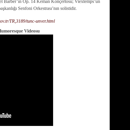
el Barber’ın Öp. 14 Keman Konçertosu; Viextemps’un
anlığı Senfoni Orkestrası’nın solistidir.
gov.tr/TR,3189/tunc-unver.html
Humoresque Videosu