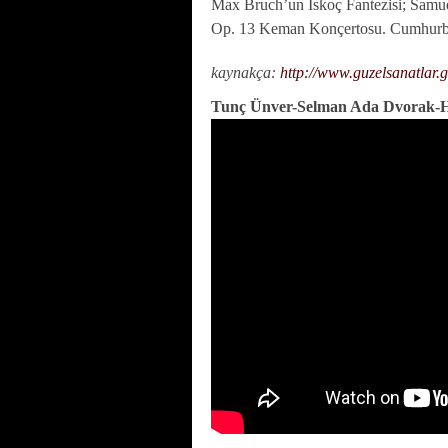
Max Bruch’un İskoç Fantezisi; Samu
Op. 13 Keman Konçertosu. Cumhurbaşk
kaynakça:
http://www.guzelsanatlar.
Tunç Ünver-Selman Ada Dvorak-