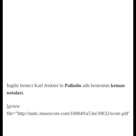
İngiliz besteci Karl Jenkins’in
Palladio
adlı bestesinin
keman
notaları
.
[gview
file=”http://static.musescore.com/100849/a53ee39832/score.pdf”]