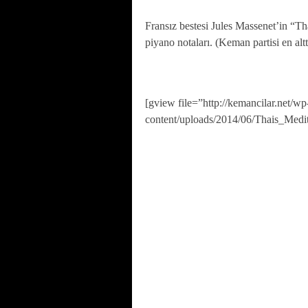
Fransız bestesi Jules Massenet’in “T
piyano notaları. (Keman partisi en altt
[gview file=”http://kemancilar.net/wp
content/uploads/2014/06/Thais_Medi