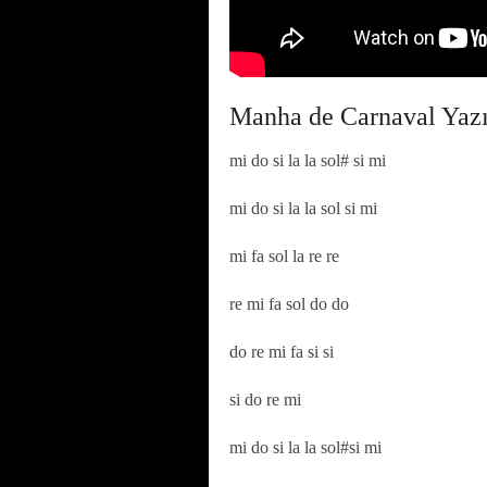
Manha de Carnaval Yazıl
mi do si la la sol# si mi
mi do si la la sol si mi
mi fa sol la re re
re mi fa sol do do
do re mi fa si si
si do re mi
mi do si la la sol#si mi