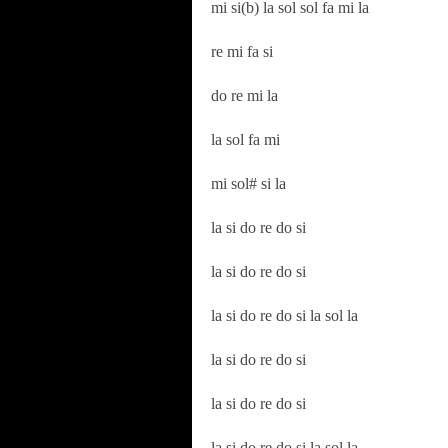
mi si(b) la sol sol fa mi la
re mi fa si
do re mi la
la sol fa mi
mi sol# si la
la si do re do si
la si do re do si
la si do re do si la sol la
la si do re do si
la si do re do si
la si do re do si la sol la