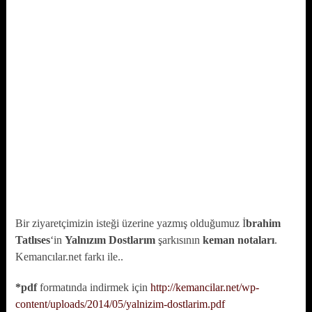
Bir ziyaretçimizin isteği üzerine yazmış olduğumuz İ
brahim
Tatlıses
‘in
Yalnızım Dostlarım
şarkısının
keman notaları
.
Kemancılar.net farkı ile..
*pdf
formatında indirmek için
http://kemancilar.net/wp-
content/uploads/2014/05/yalnizim-dostlarim.pdf