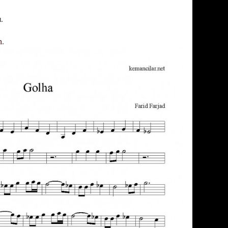
ı
.
n
.