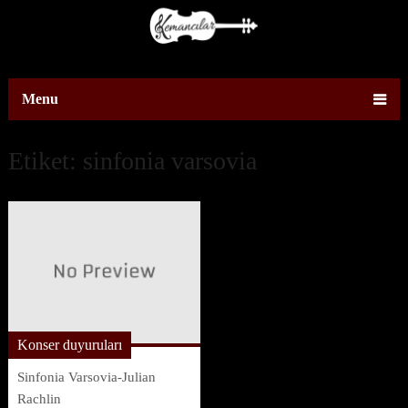
Menu
Etiket:
sinfonia varsovia
Konser duyuruları
Sinfonia Varsovia-Julian
Rachlin